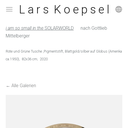
L a r s K o e p s e l
i am so small in the
SOLARWORLD
nach Gottlieb
Mittelberger
Rote und Grüne Tusche ,Pigmentstift, Blattgold/silber auf Globus (Amerika
ca.1950), 82x36 cm; 2020
Alle Galerien