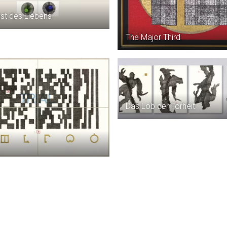
st des Liebens
The Major Third
Das Lob der Torheit