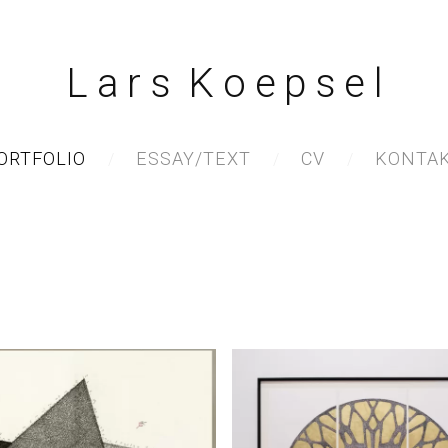
L a r s K o e p s e l
ORTFOLIO
ESSAY/TEXT
CV
KONTA