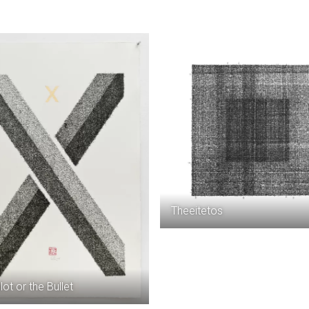
Theeitetos
lot or the Bullet