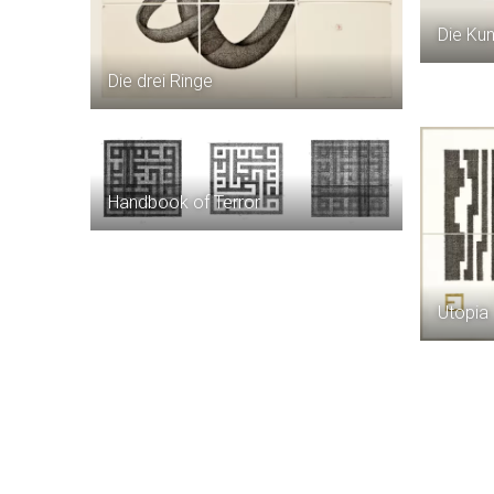
Die Kun
Die drei Ringe
Handbook of Terror
Utopia