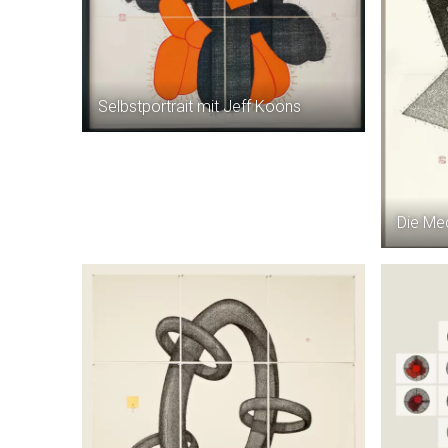
Selbstportrait mit Jeff Koons
Die Me